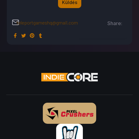
Küldés
teleportgameshq@gmail.com
Share: